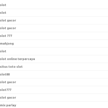
slot
slot
slot gacor
slot gacor
slot 777
mahjong
slot
slot online terpercaya
situs toto slot
slot88
slot gacor
slot777
slot gacor
mix parlay