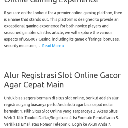
If you are on the lookout for a premier online gaming platform, then
is a name that stands out. This platform is designed to provide an
exceptional gaming experience for both novice players and
seasoned gamblers. In this article, we will explore the various
aspects of BSB007 Casino, including its game offerings, bonuses,
security measures,…
Read More »
Alur Registrasi Slot Online Gacor
Agar Cepat Main
Untuk bisa segera bermain di situs slot online, berikut adalah alur
registrasi yang biasanya perlu Anda ikuti agar bisa cepat mulai
bermain: 1. Pilih Situs Slot Online yang Terpercaya 2. Akses Situs
Web 3. Klik Tombol Daftar/Registrasi 4. Isi Formulir Pendaftaran 5.
Verifikasi Email atau Nomor Telepon 6. Login ke Akun Anda 7.