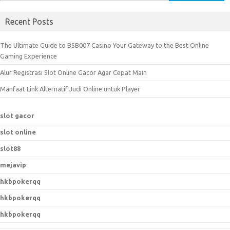
e
a
Recent Posts
r
c
The Ultimate Guide to BSB007 Casino Your Gateway to the Best Online
h
Gaming Experience
f
Alur Registrasi Slot Online Gacor Agar Cepat Main
o
r
Manfaat Link Alternatif Judi Online untuk Player
:
slot gacor
slot online
slot88
mejavip
hkbpokerqq
hkbpokerqq
hkbpokerqq