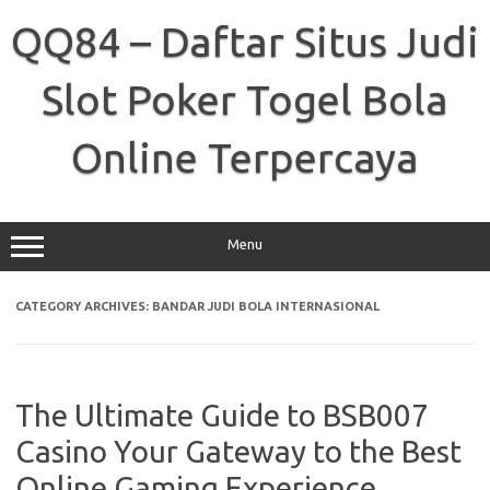
Skip
to
QQ84 – Daftar Situs Judi
content
Slot Poker Togel Bola
Online Terpercaya
Menu
CATEGORY ARCHIVES:
BANDAR JUDI BOLA INTERNASIONAL
The Ultimate Guide to BSB007
Casino Your Gateway to the Best
Online Gaming Experience