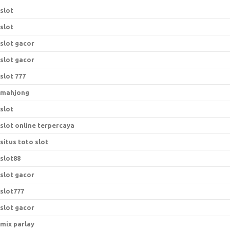
slot
slot
slot gacor
slot gacor
slot 777
mahjong
slot
slot online terpercaya
situs toto slot
slot88
slot gacor
slot777
slot gacor
mix parlay