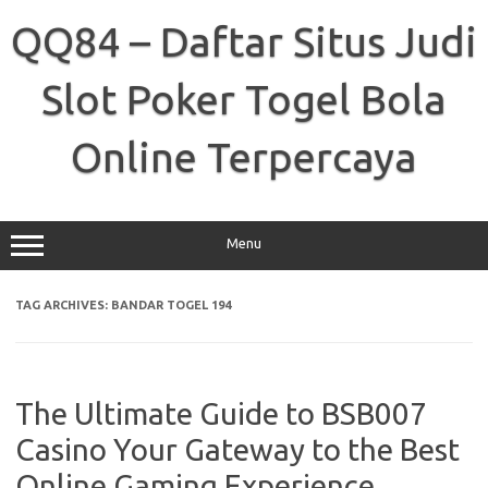
Skip
to
QQ84 – Daftar Situs Judi
content
Slot Poker Togel Bola
Online Terpercaya
Menu
TAG ARCHIVES:
BANDAR TOGEL 194
The Ultimate Guide to BSB007
Casino Your Gateway to the Best
Online Gaming Experience