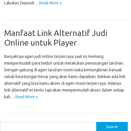
Lakukan Deposit…
Read More »
Manfaat Link Alternatif Judi
Online untuk Player
Banyaknya agen judi online terpercaya saat ini memang
mempermudah para bettor untuk melakukan pemasangan taruhan.
Dengan gabung di agen taruhan resmi maka kemungkinan banyak
sekali keuntungan besar yang akan kamu dapatkan. Bahkan ada link
alternatif yang bisa kamu akses di agen resmi terpercaya. Adanya
link alternatif ini tentu saja akan mempermudah akses dalam setiap
kali…
Read More »
S