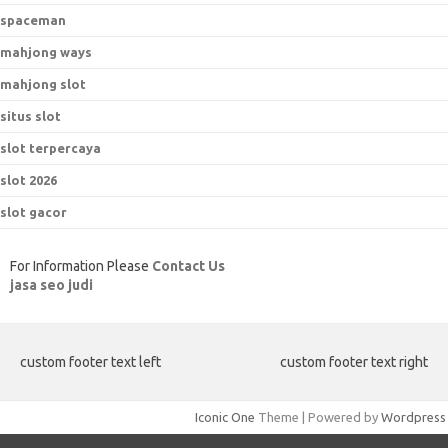
spaceman
mahjong ways
mahjong slot
situs slot
slot terpercaya
slot 2026
slot gacor
For Information Please
Contact Us
jasa seo judi
custom footer text left
custom footer text right
Iconic One
Theme | Powered by
Wordpress