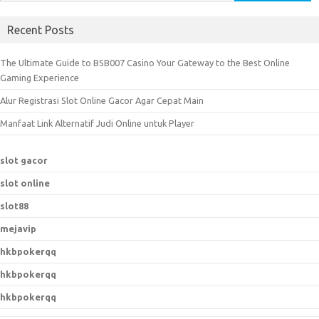
e
a
Recent Posts
r
c
The Ultimate Guide to BSB007 Casino Your Gateway to the Best Online
h
Gaming Experience
f
Alur Registrasi Slot Online Gacor Agar Cepat Main
o
r
Manfaat Link Alternatif Judi Online untuk Player
:
slot gacor
slot online
slot88
mejavip
hkbpokerqq
hkbpokerqq
hkbpokerqq