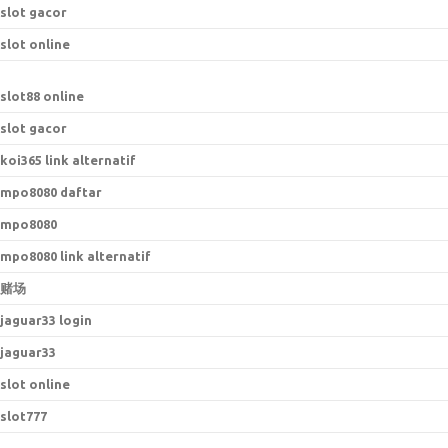
slot gacor
slot online
slot88 online
slot gacor
koi365 link alternatif
mpo8080 daftar
mpo8080
mpo8080 link alternatif
赌场
jaguar33 login
jaguar33
slot online
slot777