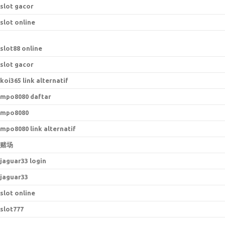
slot gacor
slot online
slot88 online
slot gacor
koi365 link alternatif
mpo8080 daftar
mpo8080
mpo8080 link alternatif
赌场
jaguar33 login
jaguar33
slot online
slot777