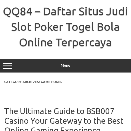
Skip
to
QQ84 – Daftar Situs Judi
content
Slot Poker Togel Bola
Online Terpercaya
Menu
CATEGORY ARCHIVES:
GAME POKER
The Ultimate Guide to BSB007
Casino Your Gateway to the Best
Online Gaming Experience