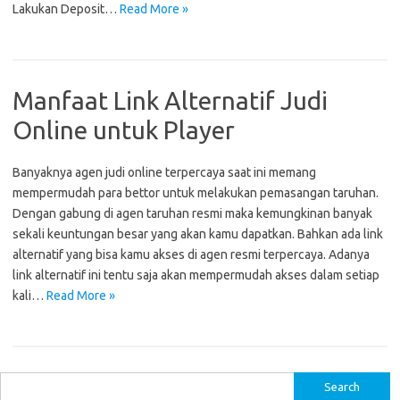
Lakukan Deposit…
Read More »
Manfaat Link Alternatif Judi
Online untuk Player
Banyaknya agen judi online terpercaya saat ini memang
mempermudah para bettor untuk melakukan pemasangan taruhan.
Dengan gabung di agen taruhan resmi maka kemungkinan banyak
sekali keuntungan besar yang akan kamu dapatkan. Bahkan ada link
alternatif yang bisa kamu akses di agen resmi terpercaya. Adanya
link alternatif ini tentu saja akan mempermudah akses dalam setiap
kali…
Read More »
S