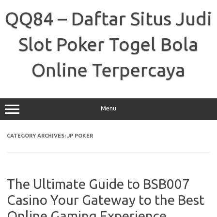
Skip
to
QQ84 – Daftar Situs Judi
content
Slot Poker Togel Bola
Online Terpercaya
Menu
CATEGORY ARCHIVES:
JP POKER
The Ultimate Guide to BSB007
Casino Your Gateway to the Best
Online Gaming Experience