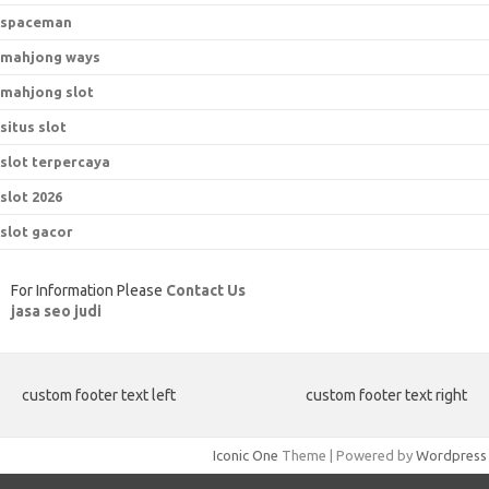
spaceman
mahjong ways
mahjong slot
situs slot
slot terpercaya
slot 2026
slot gacor
For Information Please
Contact Us
jasa seo judi
custom footer text left
custom footer text right
Iconic One
Theme | Powered by
Wordpress