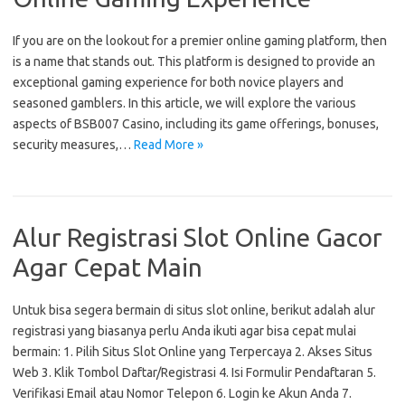
If you are on the lookout for a premier online gaming platform, then
is a name that stands out. This platform is designed to provide an
exceptional gaming experience for both novice players and
seasoned gamblers. In this article, we will explore the various
aspects of BSB007 Casino, including its game offerings, bonuses,
security measures,…
Read More »
Alur Registrasi Slot Online Gacor
Agar Cepat Main
Untuk bisa segera bermain di situs slot online, berikut adalah alur
registrasi yang biasanya perlu Anda ikuti agar bisa cepat mulai
bermain: 1. Pilih Situs Slot Online yang Terpercaya 2. Akses Situs
Web 3. Klik Tombol Daftar/Registrasi 4. Isi Formulir Pendaftaran 5.
Verifikasi Email atau Nomor Telepon 6. Login ke Akun Anda 7.