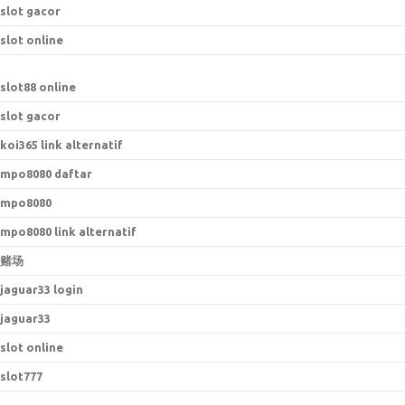
slot gacor
slot online
slot88 online
slot gacor
koi365 link alternatif
mpo8080 daftar
mpo8080
mpo8080 link alternatif
赌场
jaguar33 login
jaguar33
slot online
slot777