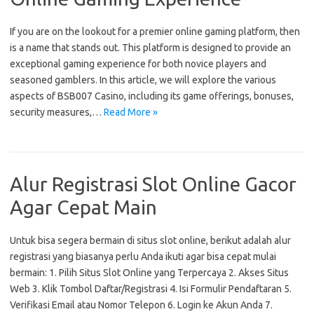
If you are on the lookout for a premier online gaming platform, then
is a name that stands out. This platform is designed to provide an
exceptional gaming experience for both novice players and
seasoned gamblers. In this article, we will explore the various
aspects of BSB007 Casino, including its game offerings, bonuses,
security measures,…
Read More »
Alur Registrasi Slot Online Gacor
Agar Cepat Main
Untuk bisa segera bermain di situs slot online, berikut adalah alur
registrasi yang biasanya perlu Anda ikuti agar bisa cepat mulai
bermain: 1. Pilih Situs Slot Online yang Terpercaya 2. Akses Situs
Web 3. Klik Tombol Daftar/Registrasi 4. Isi Formulir Pendaftaran 5.
Verifikasi Email atau Nomor Telepon 6. Login ke Akun Anda 7.