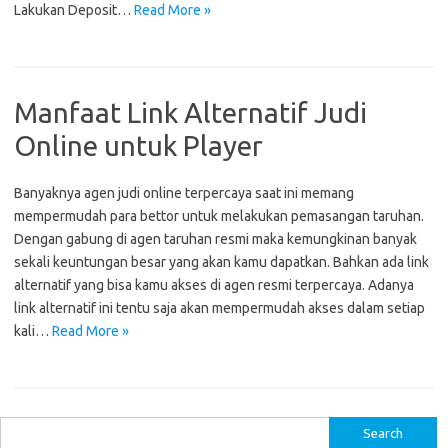
Lakukan Deposit…
Read More »
Manfaat Link Alternatif Judi
Online untuk Player
Banyaknya agen judi online terpercaya saat ini memang
mempermudah para bettor untuk melakukan pemasangan taruhan.
Dengan gabung di agen taruhan resmi maka kemungkinan banyak
sekali keuntungan besar yang akan kamu dapatkan. Bahkan ada link
alternatif yang bisa kamu akses di agen resmi terpercaya. Adanya
link alternatif ini tentu saja akan mempermudah akses dalam setiap
kali…
Read More »
S