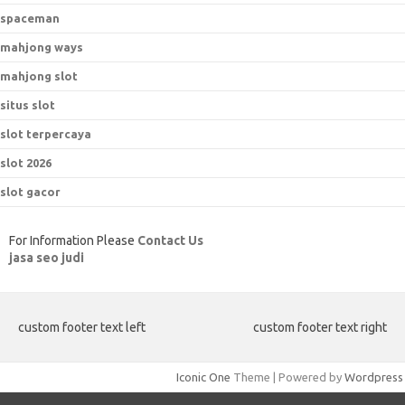
spaceman
mahjong ways
mahjong slot
situs slot
slot terpercaya
slot 2026
slot gacor
For Information Please
Contact Us
jasa seo judi
custom footer text left
custom footer text right
Iconic One
Theme | Powered by
Wordpress