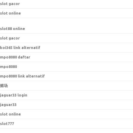
slot gacor
slot online
slot88 online
slot gacor
koi365 link alternatif
mpo8080 daftar
mpo8080
mpo8080 link alternatif
赌场
jaguar33 login
jaguar33
slot online
slot777