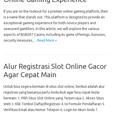
If you are on the lookout for a premier online gaming platform, then
is a name that stands out. This platform is designed to provide an
exceptional gaming experience for both novice players and
seasoned gamblers. In this article, we will explore the various
aspects of BSB007 Casino, including its game offerings, bonuses,
security measures,…
Read More »
Alur Registrasi Slot Online Gacor
Agar Cepat Main
Untuk bisa segera bermain di situs slot online, berikut adalah alur
registrasi yang biasanya perlu Anda ikuti agar bisa cepat mulai
bermain: 1. Pilih Situs Slot Online yang Terpercaya 2. Akses Situs
Web 3. Klik Tombol Daftar/Registrasi 4. Isi Formulir Pendaftaran 5.
Verifikasi Email atau Nomor Telepon 6. Login ke Akun Anda 7.