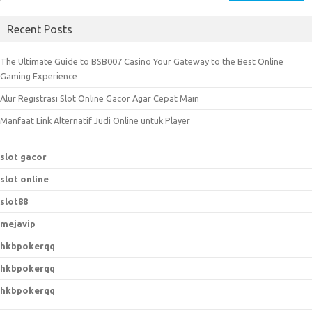
e
a
Recent Posts
r
c
The Ultimate Guide to BSB007 Casino Your Gateway to the Best Online
h
Gaming Experience
f
Alur Registrasi Slot Online Gacor Agar Cepat Main
o
r
Manfaat Link Alternatif Judi Online untuk Player
:
slot gacor
slot online
slot88
mejavip
hkbpokerqq
hkbpokerqq
hkbpokerqq