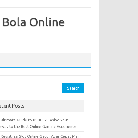
 Bola Online
rch
ecent Posts
 Ultimate Guide to BSB007 Casino Your
eway to the Best Online Gaming Experience
 Registrasi Slot Online Gacor Agar Cepat Main