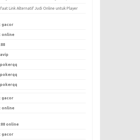
aat Link Alternatif Judi Online untuk Player
t gacor
t online
t88
avip
bpokerqq
bpokerqq
bpokerqq
t gacor
t online
t88 online
t gacor