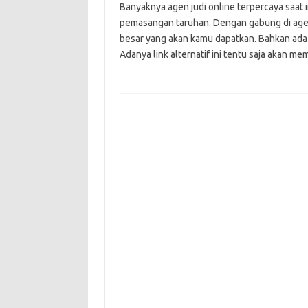
Banyaknya agen judi online terpercaya saa
pemasangan taruhan. Dengan gabung di age
besar yang akan kamu dapatkan. Bahkan ada l
Adanya link alternatif ini tentu saja akan 