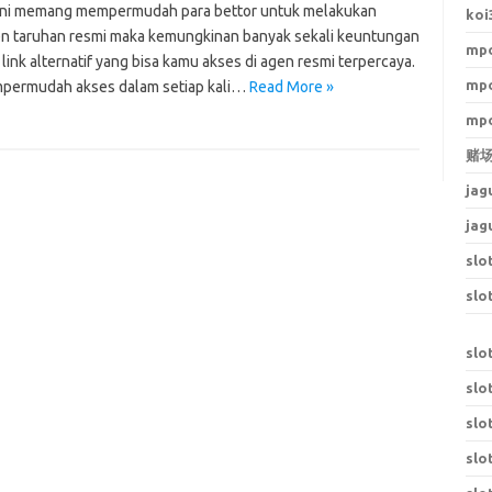
t ini memang mempermudah para bettor untuk melakukan
koi
n taruhan resmi maka kemungkinan banyak sekali keuntungan
mpo
ink alternatif yang bisa kamu akses di agen resmi terpercaya.
mp
mempermudah akses dalam setiap kali…
Read More »
mpo
赌
jag
jag
slo
slo
slo
slo
slo
slo