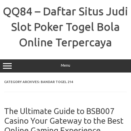
Skip
to
QQ84 – Daftar Situs Judi
content
Slot Poker Togel Bola
Online Terpercaya
Menu
CATEGORY ARCHIVES:
BANDAR TOGEL 214
The Ultimate Guide to BSB007
Casino Your Gateway to the Best
Online Gaming Experience