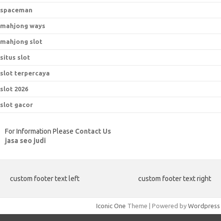
spaceman
mahjong ways
mahjong slot
situs slot
slot terpercaya
slot 2026
slot gacor
For Information Please
Contact Us
jasa seo judi
custom footer text left
custom footer text right
Iconic One
Theme | Powered by
Wordpress