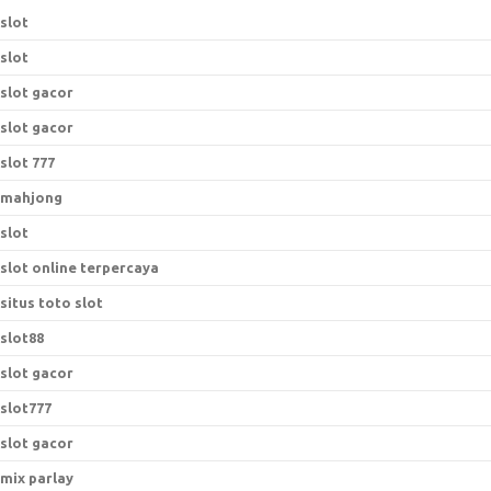
slot
slot
slot gacor
slot gacor
slot 777
mahjong
slot
slot online terpercaya
situs toto slot
slot88
slot gacor
slot777
slot gacor
mix parlay