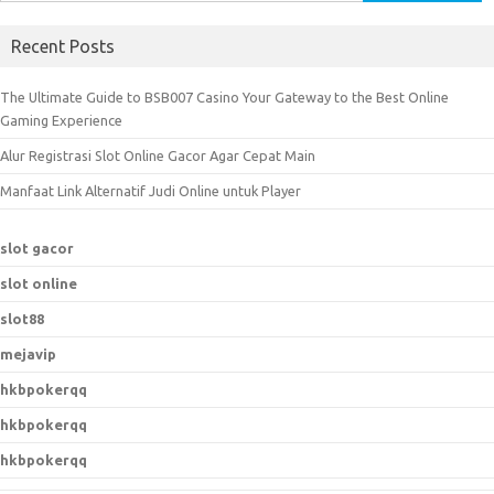
e
a
Recent Posts
r
c
The Ultimate Guide to BSB007 Casino Your Gateway to the Best Online
h
Gaming Experience
f
Alur Registrasi Slot Online Gacor Agar Cepat Main
o
r
Manfaat Link Alternatif Judi Online untuk Player
:
slot gacor
slot online
slot88
mejavip
hkbpokerqq
hkbpokerqq
hkbpokerqq