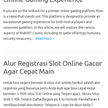
If you are on the lookout for a premier online gaming platform, then
is a name that stands out. This platform is designed to provide an
exceptional gaming experience for both novice players and
seasoned gamblers. In this article, we will explore the various
aspects of BSB007 Casino, including its game offerings, bonuses,
security measures,…
Read More »
Alur Registrasi Slot Online Gacor
Agar Cepat Main
Untuk bisa segera bermain di situs slot online, berikut adalah alur
registrasi yang biasanya perlu Anda ikuti agar bisa cepat mulai
bermain: 1. Pilih Situs Slot Online yang Terpercaya 2. Akses Situs
Web 3. Klik Tombol Daftar/Registrasi 4. Isi Formulir Pendaftaran 5.
Verifikasi Email atau Nomor Telepon 6. Login ke Akun Anda 7.