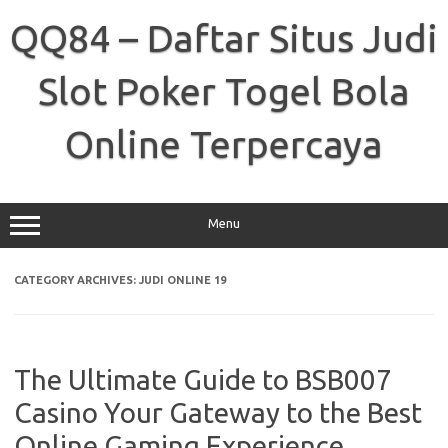
Skip
to
QQ84 – Daftar Situs Judi
content
Slot Poker Togel Bola
Online Terpercaya
Menu
CATEGORY ARCHIVES:
JUDI ONLINE 19
The Ultimate Guide to BSB007
Casino Your Gateway to the Best
Online Gaming Experience