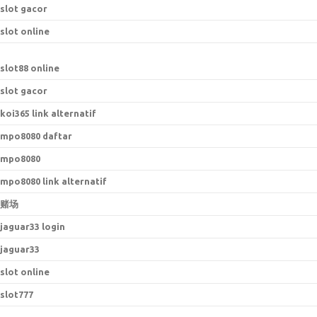
slot gacor
slot online
slot88 online
slot gacor
koi365 link alternatif
mpo8080 daftar
mpo8080
mpo8080 link alternatif
赌场
jaguar33 login
jaguar33
slot online
slot777