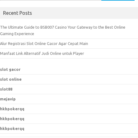
e
a
Recent Posts
r
c
The Ultimate Guide to BSB007 Casino Your Gateway to the Best Online
h
Gaming Experience
f
Alur Registrasi Slot Online Gacor Agar Cepat Main
o
r
Manfaat Link Alternatif Judi Online untuk Player
:
slot gacor
slot online
slot88
mejavip
hkbpokerqq
hkbpokerqq
hkbpokerqq