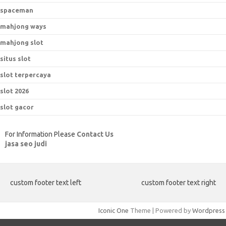
spaceman
mahjong ways
mahjong slot
situs slot
slot terpercaya
slot 2026
slot gacor
For Information Please
Contact Us
jasa seo judi
custom footer text left
custom footer text right
Iconic One
Theme | Powered by
Wordpress