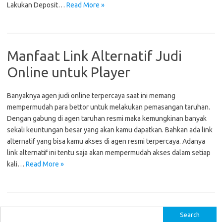
Lakukan Deposit…
Read More »
Manfaat Link Alternatif Judi
Online untuk Player
Banyaknya agen judi online terpercaya saat ini memang
mempermudah para bettor untuk melakukan pemasangan taruhan.
Dengan gabung di agen taruhan resmi maka kemungkinan banyak
sekali keuntungan besar yang akan kamu dapatkan. Bahkan ada link
alternatif yang bisa kamu akses di agen resmi terpercaya. Adanya
link alternatif ini tentu saja akan mempermudah akses dalam setiap
kali…
Read More »
S