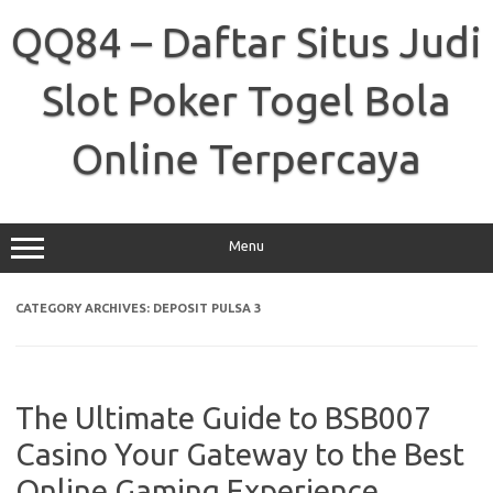
Skip
to
QQ84 – Daftar Situs Judi
content
Slot Poker Togel Bola
Online Terpercaya
Menu
CATEGORY ARCHIVES:
DEPOSIT PULSA 3
The Ultimate Guide to BSB007
Casino Your Gateway to the Best
Online Gaming Experience