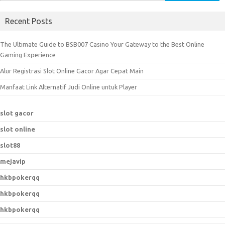
e
a
Recent Posts
r
c
The Ultimate Guide to BSB007 Casino Your Gateway to the Best Online
h
Gaming Experience
f
Alur Registrasi Slot Online Gacor Agar Cepat Main
o
r
Manfaat Link Alternatif Judi Online untuk Player
:
slot gacor
slot online
slot88
mejavip
hkbpokerqq
hkbpokerqq
hkbpokerqq