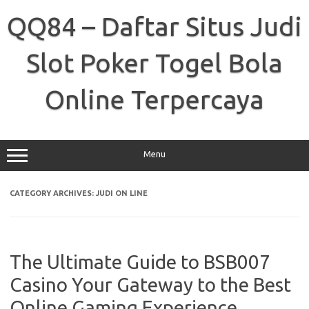
Skip
to
QQ84 – Daftar Situs Judi
content
Slot Poker Togel Bola
Online Terpercaya
Menu
CATEGORY ARCHIVES:
JUDI ON LINE
The Ultimate Guide to BSB007
Casino Your Gateway to the Best
Online Gaming Experience