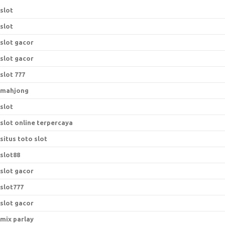
slot
slot
slot gacor
slot gacor
slot 777
mahjong
slot
slot online terpercaya
situs toto slot
slot88
slot gacor
slot777
slot gacor
mix parlay