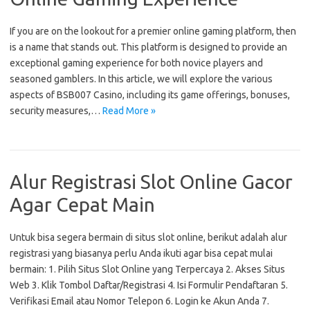
If you are on the lookout for a premier online gaming platform, then
is a name that stands out. This platform is designed to provide an
exceptional gaming experience for both novice players and
seasoned gamblers. In this article, we will explore the various
aspects of BSB007 Casino, including its game offerings, bonuses,
security measures,…
Read More »
Alur Registrasi Slot Online Gacor
Agar Cepat Main
Untuk bisa segera bermain di situs slot online, berikut adalah alur
registrasi yang biasanya perlu Anda ikuti agar bisa cepat mulai
bermain: 1. Pilih Situs Slot Online yang Terpercaya 2. Akses Situs
Web 3. Klik Tombol Daftar/Registrasi 4. Isi Formulir Pendaftaran 5.
Verifikasi Email atau Nomor Telepon 6. Login ke Akun Anda 7.