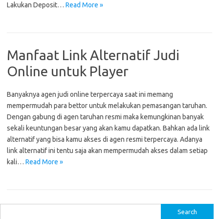
Lakukan Deposit…
Read More »
Manfaat Link Alternatif Judi
Online untuk Player
Banyaknya agen judi online terpercaya saat ini memang
mempermudah para bettor untuk melakukan pemasangan taruhan.
Dengan gabung di agen taruhan resmi maka kemungkinan banyak
sekali keuntungan besar yang akan kamu dapatkan. Bahkan ada link
alternatif yang bisa kamu akses di agen resmi terpercaya. Adanya
link alternatif ini tentu saja akan mempermudah akses dalam setiap
kali…
Read More »
S