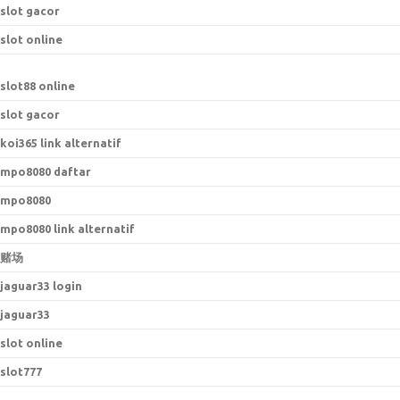
slot gacor
slot online
slot88 online
slot gacor
koi365 link alternatif
mpo8080 daftar
mpo8080
mpo8080 link alternatif
赌场
jaguar33 login
jaguar33
slot online
slot777