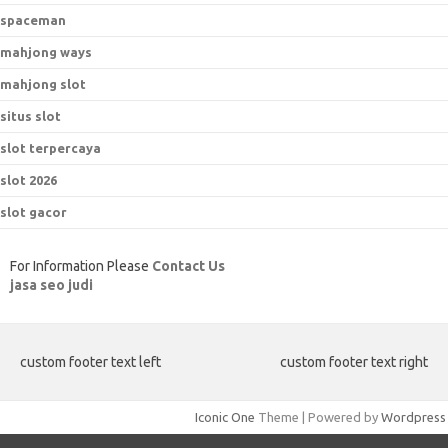
spaceman
mahjong ways
mahjong slot
situs slot
slot terpercaya
slot 2026
slot gacor
For Information Please
Contact Us
jasa seo judi
custom footer text left
custom footer text right
Iconic One
Theme | Powered by
Wordpress