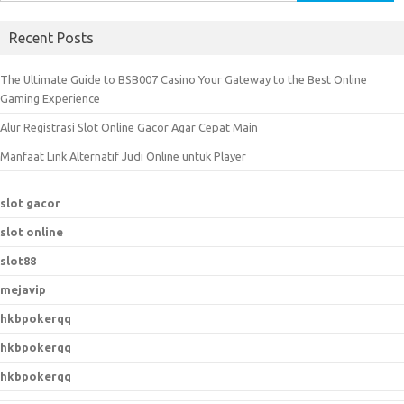
e
a
Recent Posts
r
c
The Ultimate Guide to BSB007 Casino Your Gateway to the Best Online
h
Gaming Experience
f
Alur Registrasi Slot Online Gacor Agar Cepat Main
o
r
Manfaat Link Alternatif Judi Online untuk Player
:
slot gacor
slot online
slot88
mejavip
hkbpokerqq
hkbpokerqq
hkbpokerqq