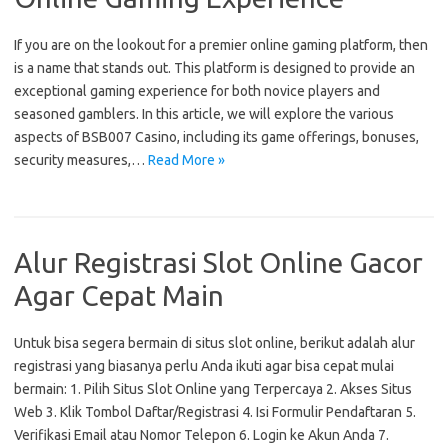
If you are on the lookout for a premier online gaming platform, then
is a name that stands out. This platform is designed to provide an
exceptional gaming experience for both novice players and
seasoned gamblers. In this article, we will explore the various
aspects of BSB007 Casino, including its game offerings, bonuses,
security measures,…
Read More »
Alur Registrasi Slot Online Gacor
Agar Cepat Main
Untuk bisa segera bermain di situs slot online, berikut adalah alur
registrasi yang biasanya perlu Anda ikuti agar bisa cepat mulai
bermain: 1. Pilih Situs Slot Online yang Terpercaya 2. Akses Situs
Web 3. Klik Tombol Daftar/Registrasi 4. Isi Formulir Pendaftaran 5.
Verifikasi Email atau Nomor Telepon 6. Login ke Akun Anda 7.