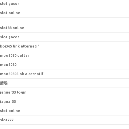
slot gacor
slot online
slot88 online
slot gacor
koi365 link alternatif
mpo8080 daftar
mpo8080
mpo8080 link alternatif
赌场
jaguar33 login
jaguar33
slot online
slot777