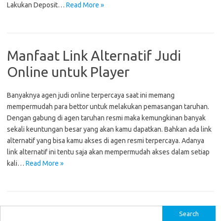
Lakukan Deposit…
Read More »
Manfaat Link Alternatif Judi
Online untuk Player
Banyaknya agen judi online terpercaya saat ini memang
mempermudah para bettor untuk melakukan pemasangan taruhan.
Dengan gabung di agen taruhan resmi maka kemungkinan banyak
sekali keuntungan besar yang akan kamu dapatkan. Bahkan ada link
alternatif yang bisa kamu akses di agen resmi terpercaya. Adanya
link alternatif ini tentu saja akan mempermudah akses dalam setiap
kali…
Read More »
S