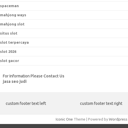
spaceman
mahjong ways
mahjong slot
situs slot
slot terpercaya
slot 2026
slot gacor
For Information Please
Contact Us
jasa seo judi
custom footer text left
custom footer text right
Iconic One
Theme | Powered by
Wordpress