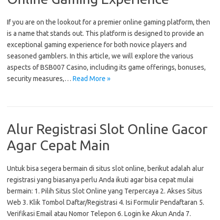
If you are on the lookout for a premier online gaming platform, then
is a name that stands out. This platform is designed to provide an
exceptional gaming experience for both novice players and
seasoned gamblers. In this article, we will explore the various
aspects of BSB007 Casino, including its game offerings, bonuses,
security measures,…
Read More »
Alur Registrasi Slot Online Gacor
Agar Cepat Main
Untuk bisa segera bermain di situs slot online, berikut adalah alur
registrasi yang biasanya perlu Anda ikuti agar bisa cepat mulai
bermain: 1. Pilih Situs Slot Online yang Terpercaya 2. Akses Situs
Web 3. Klik Tombol Daftar/Registrasi 4. Isi Formulir Pendaftaran 5.
Verifikasi Email atau Nomor Telepon 6. Login ke Akun Anda 7.