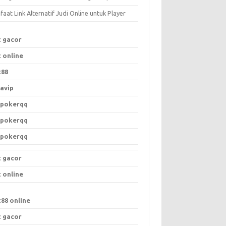
aat Link Alternatif Judi Online untuk Player
t gacor
t online
t88
avip
bpokerqq
bpokerqq
bpokerqq
t gacor
t online
t88 online
t gacor