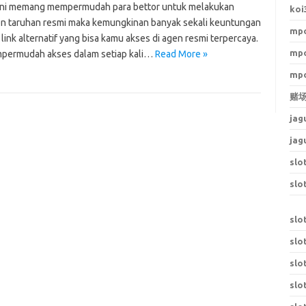
t ini memang mempermudah para bettor untuk melakukan
koi
n taruhan resmi maka kemungkinan banyak sekali keuntungan
mpo
ink alternatif yang bisa kamu akses di agen resmi terpercaya.
mp
mempermudah akses dalam setiap kali…
Read More »
mpo
赌
jag
jag
slo
slo
slo
slo
slo
slo