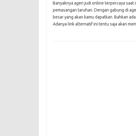
Banyaknya agen judi online terpercaya saa
pemasangan taruhan. Dengan gabung di age
besar yang akan kamu dapatkan. Bahkan ada l
Adanya link alternatif ini tentu saja akan 